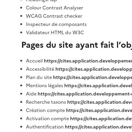
Colour Contrast Analyser
WCAG Contrast checker
Inspecteur de composants
Validateur HTML du W3C
Pages du site ayant fait l’o
Accueil
https://cites.application.developpeme
Accessibilité
https://cites.application.develo
Plan du site
https://cites.application.develop
Mentions légales
https://cites.application.de
Aide
https://cites.application.developpement-
Recherche taxons
https://cites.application.de
Création compte
https://cites.application.de
Activation compte
https://cites.application
Authentification
https://cites.application.de