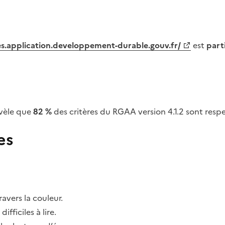
tes.application.developpement-durable.gouv.fr/
est
part
vèle que
82 %
des critères du RGAA version 4.1.2 sont respe
es
avers la couleur.
fficiles à lire.