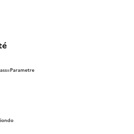
té
class=Parametre
tiondo