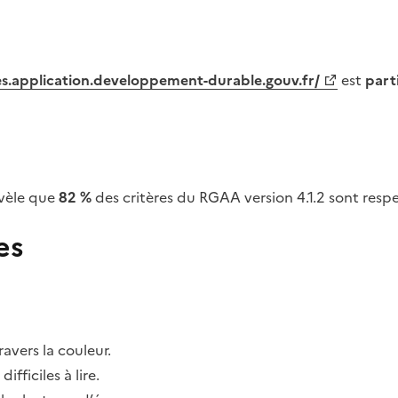
tes.application.developpement-durable.gouv.fr/
est
part
vèle que
82 %
des critères du RGAA version 4.1.2 sont respe
es
avers la couleur.
fficiles à lire.