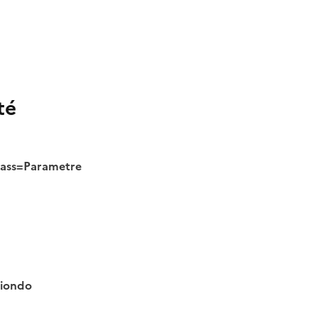
té
class=Parametre
tiondo