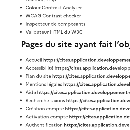
Colour Contrast Analyser
WCAG Contrast checker
Inspecteur de composants
Validateur HTML du W3C
Pages du site ayant fait l’o
Accueil
https://cites.application.developpeme
Accessibilité
https://cites.application.develo
Plan du site
https://cites.application.develop
Mentions légales
https://cites.application.de
Aide
https://cites.application.developpement-
Recherche taxons
https://cites.application.de
Création compte
https://cites.application.de
Activation compte
https://cites.application
Authentification
https://cites.application.de