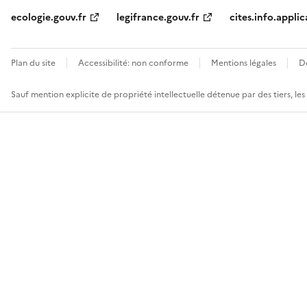
ecologie.gouv.fr
legifrance.gouv.fr
cites.info.applic
Plan du site
Accessibilité: non conforme
Mentions légales
D
Sauf mention explicite de propriété intellectuelle détenue par des tiers, le