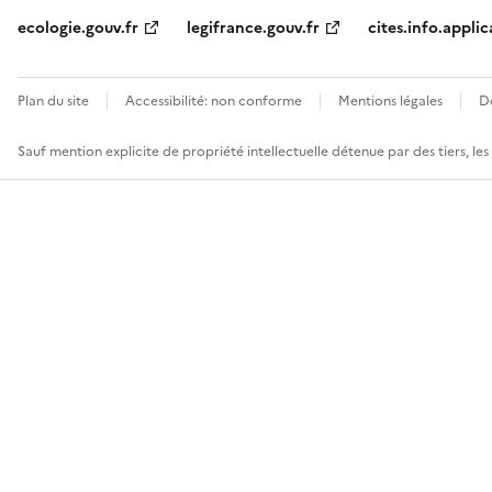
ecologie.gouv.fr
legifrance.gouv.fr
cites.info.applic
Plan du site
Accessibilité: non conforme
Mentions légales
D
Sauf mention explicite de propriété intellectuelle détenue par des tiers, le