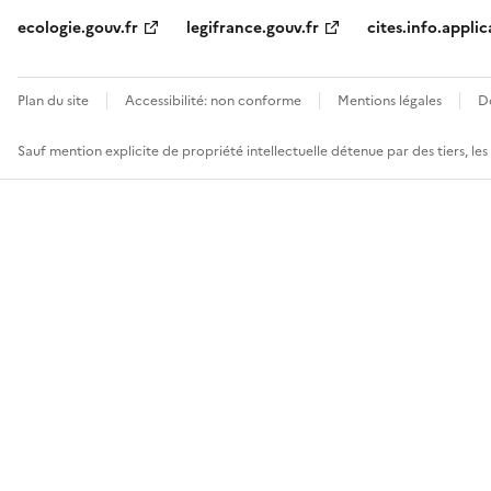
ecologie.gouv.fr
legifrance.gouv.fr
cites.info.applic
Plan du site
Accessibilité: non conforme
Mentions légales
D
Sauf mention explicite de propriété intellectuelle détenue par des tiers, le