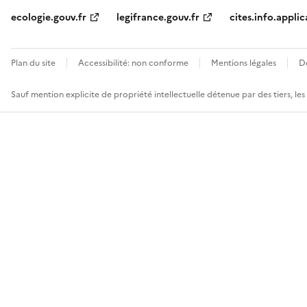
ecologie.gouv.fr
legifrance.gouv.fr
cites.info.applic
Plan du site
Accessibilité: non conforme
Mentions légales
D
Sauf mention explicite de propriété intellectuelle détenue par des tiers, le