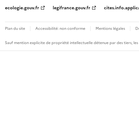
ecologie.gouv.fr
legifrance.gouv.fr
cites.info.applic
Plan du site
Accessibilité: non conforme
Mentions légales
D
Sauf mention explicite de propriété intellectuelle détenue par des tiers, le