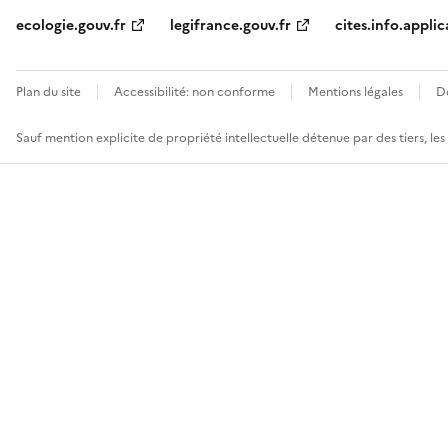
ecologie.gouv.fr
legifrance.gouv.fr
cites.info.applic
Plan du site
Accessibilité: non conforme
Mentions légales
D
Sauf mention explicite de propriété intellectuelle détenue par des tiers, le