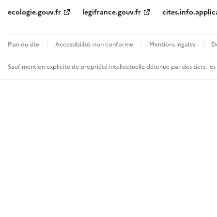
ecologie.gouv.fr
legifrance.gouv.fr
cites.info.applic
Plan du site
Accessibilité: non conforme
Mentions légales
D
Sauf mention explicite de propriété intellectuelle détenue par des tiers, le