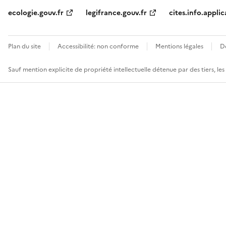
ecologie.gouv.fr
legifrance.gouv.fr
cites.info.applic
Plan du site
Accessibilité: non conforme
Mentions légales
D
Sauf mention explicite de propriété intellectuelle détenue par des tiers, le