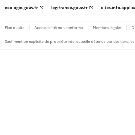
ecologie.gouv.fr
legifrance.gouv.fr
cites.info.applic
Plan du site
Accessibilité: non conforme
Mentions légales
D
Sauf mention explicite de propriété intellectuelle détenue par des tiers, le