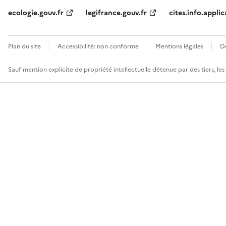
ecologie.gouv.fr
legifrance.gouv.fr
cites.info.applic
Plan du site
Accessibilité: non conforme
Mentions légales
D
Sauf mention explicite de propriété intellectuelle détenue par des tiers, le