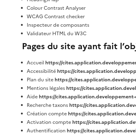
Colour Contrast Analyser
WCAG Contrast checker
Inspecteur de composants
Validateur HTML du W3C
Pages du site ayant fait l’o
Accueil
https://cites.application.developpeme
Accessibilité
https://cites.application.develo
Plan du site
https://cites.application.develop
Mentions légales
https://cites.application.de
Aide
https://cites.application.developpement-
Recherche taxons
https://cites.application.de
Création compte
https://cites.application.de
Activation compte
https://cites.application
Authentification
https://cites.application.de