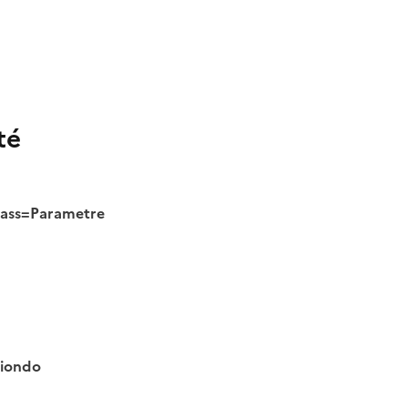
té
class=Parametre
tiondo