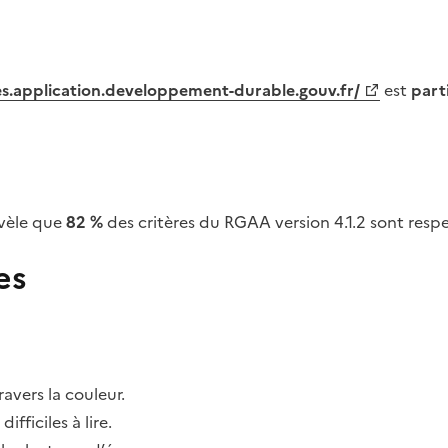
tes.application.developpement-durable.gouv.fr/
est
part
vèle que
82 %
des critères du RGAA version 4.1.2 sont respe
es
avers la couleur.
fficiles à lire.