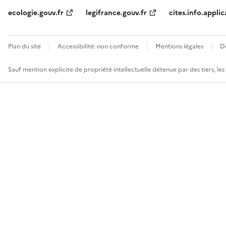
ecologie.gouv.fr
legifrance.gouv.fr
cites.info.applic
Plan du site
Accessibilité: non conforme
Mentions légales
D
Sauf mention explicite de propriété intellectuelle détenue par des tiers, le