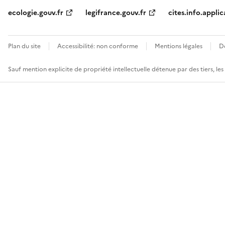
ecologie.gouv.fr
legifrance.gouv.fr
cites.info.applic
Plan du site
Accessibilité: non conforme
Mentions légales
D
Sauf mention explicite de propriété intellectuelle détenue par des tiers, le