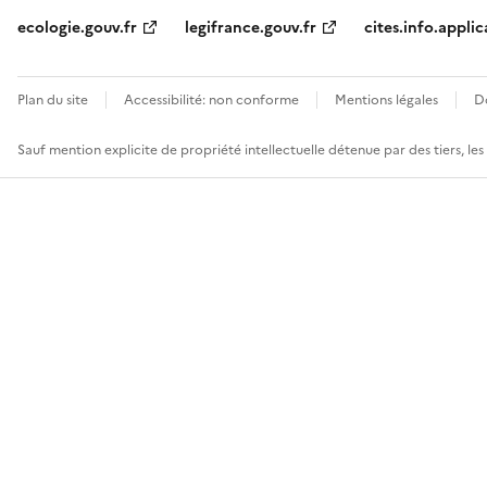
ecologie.gouv.fr
legifrance.gouv.fr
cites.info.applic
Plan du site
Accessibilité: non conforme
Mentions légales
D
Sauf mention explicite de propriété intellectuelle détenue par des tiers, le