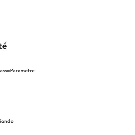
té
class=Parametre
tiondo