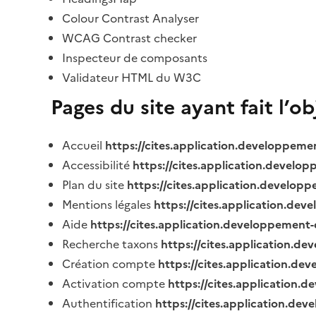
Colour Contrast Analyser
WCAG Contrast checker
Inspecteur de composants
Validateur HTML du W3C
Pages du site ayant fait l’o
Accueil
https://cites.application.developpeme
Accessibilité
https://cites.application.develo
Plan du site
https://cites.application.develop
Mentions légales
https://cites.application.de
Aide
https://cites.application.developpement-
Recherche taxons
https://cites.application.de
Création compte
https://cites.application.de
Activation compte
https://cites.application
Authentification
https://cites.application.de