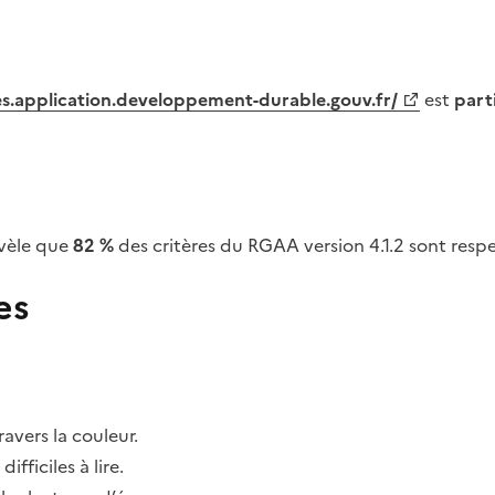
tes.application.developpement-durable.gouv.fr/
est
part
vèle que
82 %
des critères du RGAA version 4.1.2 sont respe
es
avers la couleur.
fficiles à lire.