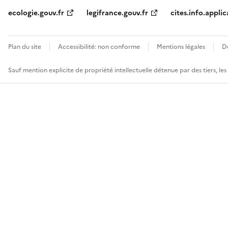
ecologie.gouv.fr
legifrance.gouv.fr
cites.info.applic
Plan du site
Accessibilité: non conforme
Mentions légales
D
Sauf mention explicite de propriété intellectuelle détenue par des tiers, le