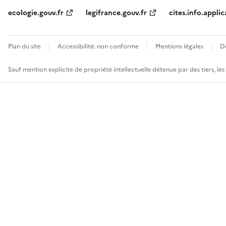
ecologie.gouv.fr
legifrance.gouv.fr
cites.info.applic
Plan du site
Accessibilité: non conforme
Mentions légales
D
Sauf mention explicite de propriété intellectuelle détenue par des tiers, le