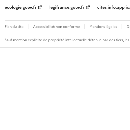
ecologie.gouv.fr
legifrance.gouv.fr
cites.info.applic
Plan du site
Accessibilité: non conforme
Mentions légales
D
Sauf mention explicite de propriété intellectuelle détenue par des tiers, le