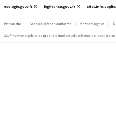
ecologie.gouv.fr
legifrance.gouv.fr
cites.info.applic
Plan du site
Accessibilité: non conforme
Mentions légales
D
Sauf mention explicite de propriété intellectuelle détenue par des tiers, le