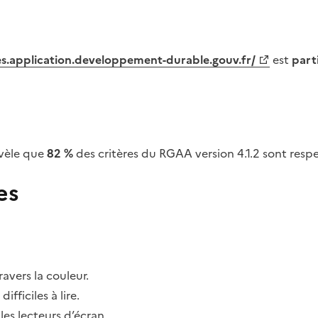
tes.application.developpement-durable.gouv.fr/
est
part
vèle que
82 %
des critères du RGAA version 4.1.2 sont respe
es
avers la couleur.
fficiles à lire.
les lecteurs d’écran.