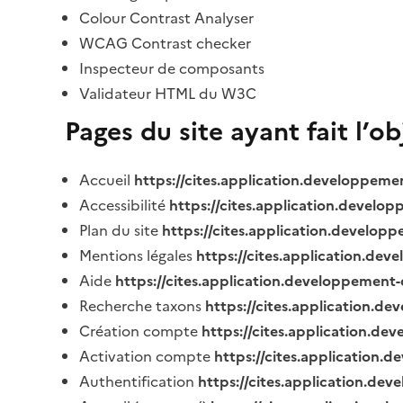
Colour Contrast Analyser
WCAG Contrast checker
Inspecteur de composants
Validateur HTML du W3C
Pages du site ayant fait l’o
Accueil
https://cites.application.developpeme
Accessibilité
https://cites.application.develo
Plan du site
https://cites.application.develop
Mentions légales
https://cites.application.de
Aide
https://cites.application.developpement-
Recherche taxons
https://cites.application.de
Création compte
https://cites.application.de
Activation compte
https://cites.application
Authentification
https://cites.application.de