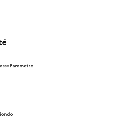
té
class=Parametre
tiondo