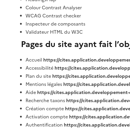
Colour Contrast Analyser
WCAG Contrast checker
Inspecteur de composants
Validateur HTML du W3C
Pages du site ayant fait l’o
Accueil
https://cites.application.developpeme
Accessibilité
https://cites.application.develo
Plan du site
https://cites.application.develop
Mentions légales
https://cites.application.de
Aide
https://cites.application.developpement-
Recherche taxons
https://cites.application.de
Création compte
https://cites.application.de
Activation compte
https://cites.application
Authentification
https://cites.application.de