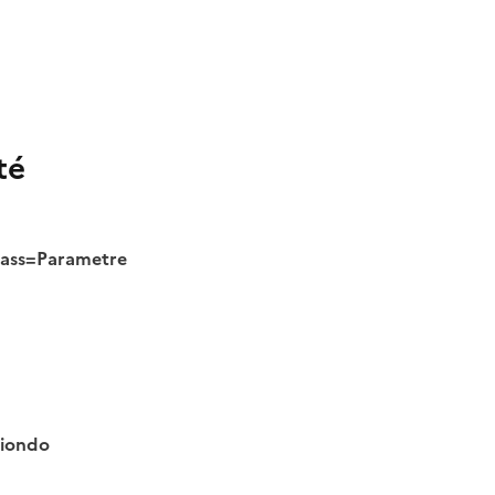
té
class=Parametre
tiondo