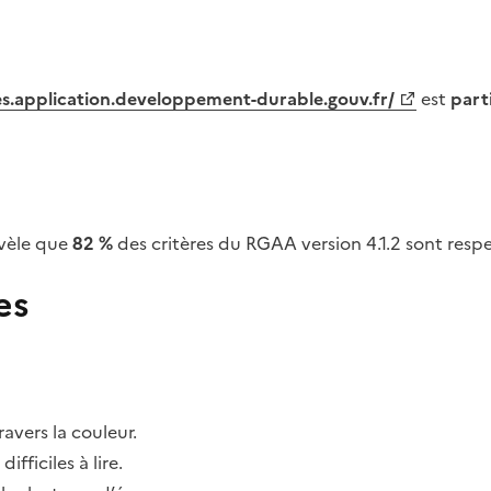
tes.application.developpement-durable.gouv.fr/
est
part
vèle que
82 %
des critères du RGAA version 4.1.2 sont respe
es
avers la couleur.
fficiles à lire.