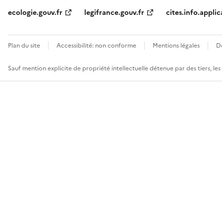
ecologie.gouv.fr
legifrance.gouv.fr
cites.info.applic
Plan du site
Accessibilité: non conforme
Mentions légales
D
Sauf mention explicite de propriété intellectuelle détenue par des tiers, le