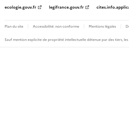
ecologie.gouv.fr
legifrance.gouv.fr
cites.info.applic
Plan du site
Accessibilité: non conforme
Mentions légales
D
Sauf mention explicite de propriété intellectuelle détenue par des tiers, le