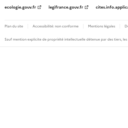
ecologie.gouv.fr
legifrance.gouv.fr
cites.info.applic
Plan du site
Accessibilité: non conforme
Mentions légales
D
Sauf mention explicite de propriété intellectuelle détenue par des tiers, le