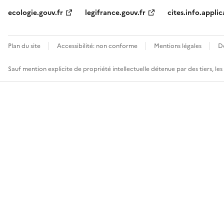
ecologie.gouv.fr
legifrance.gouv.fr
cites.info.applic
Plan du site
Accessibilité: non conforme
Mentions légales
D
Sauf mention explicite de propriété intellectuelle détenue par des tiers, le