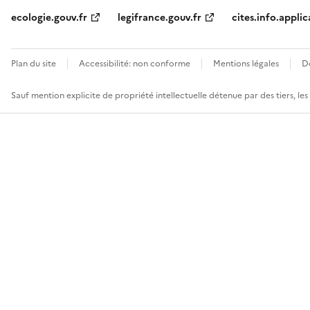
ecologie.gouv.fr
legifrance.gouv.fr
cites.info.applic
Plan du site
Accessibilité: non conforme
Mentions légales
D
Sauf mention explicite de propriété intellectuelle détenue par des tiers, le