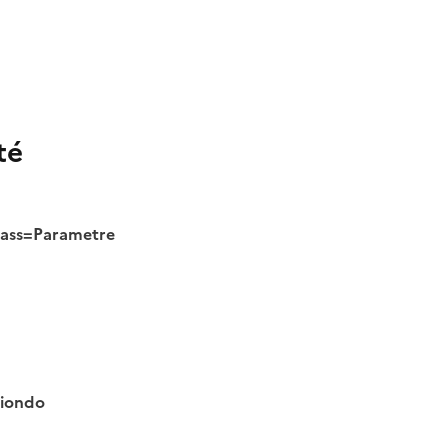
té
class=Parametre
tiondo