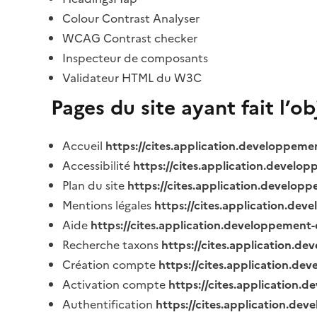
Colour Contrast Analyser
WCAG Contrast checker
Inspecteur de composants
Validateur HTML du W3C
Pages du site ayant fait l’o
Accueil
https://cites.application.developpeme
Accessibilité
https://cites.application.develo
Plan du site
https://cites.application.develop
Mentions légales
https://cites.application.de
Aide
https://cites.application.developpement-
Recherche taxons
https://cites.application.de
Création compte
https://cites.application.de
Activation compte
https://cites.application
Authentification
https://cites.application.de