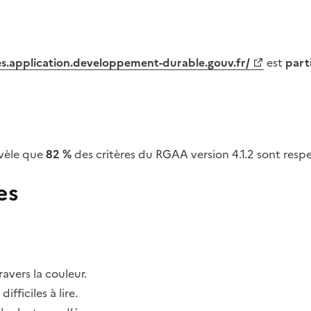
tes.application.developpement-durable.gouv.fr/
est
part
vèle que
82 %
des critères du RGAA version 4.1.2 sont respe
es
avers la couleur.
fficiles à lire.