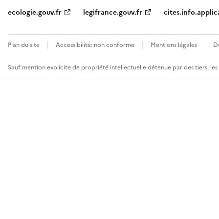
ecologie.gouv.fr
legifrance.gouv.fr
cites.info.applic
Plan du site
Accessibilité: non conforme
Mentions légales
D
Sauf mention explicite de propriété intellectuelle détenue par des tiers, le