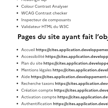
Colour Contrast Analyser
WCAG Contrast checker
Inspecteur de composants
Validateur HTML du W3C
Pages du site ayant fait l’o
Accueil
https://cites.application.developpeme
Accessibilité
https://cites.application.develo
Plan du site
https://cites.application.develop
Mentions légales
https://cites.application.de
Aide
https://cites.application.developpement-
Recherche taxons
https://cites.application.de
Création compte
https://cites.application.de
Activation compte
https://cites.application
Authentification
https://cites.application.de