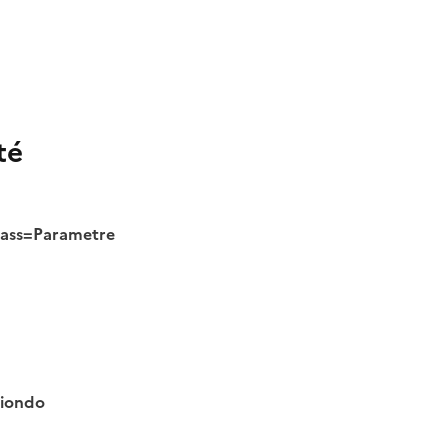
té
class=Parametre
tiondo