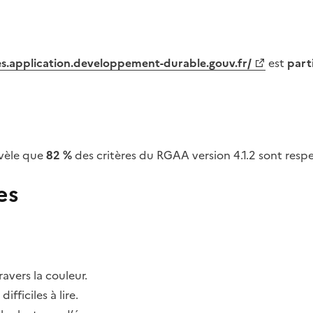
tes.application.developpement-durable.gouv.fr/
est
part
vèle que
82 %
des critères du RGAA version 4.1.2 sont respe
es
avers la couleur.
fficiles à lire.