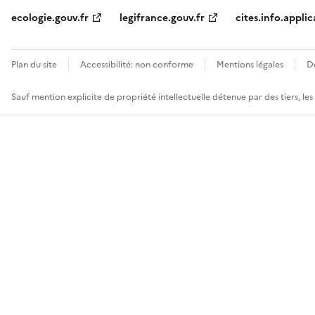
ecologie.gouv.fr
legifrance.gouv.fr
cites.info.applic
Plan du site
Accessibilité: non conforme
Mentions légales
D
Sauf mention explicite de propriété intellectuelle détenue par des tiers, le