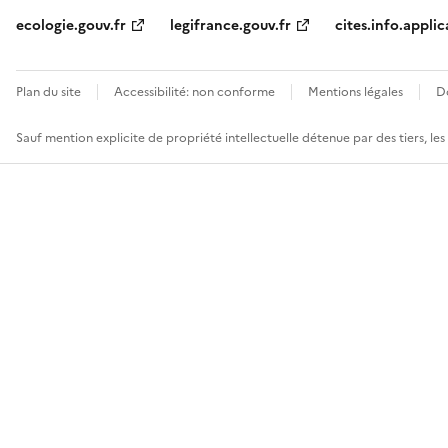
ecologie.gouv.fr
legifrance.gouv.fr
cites.info.applic
Plan du site
Accessibilité: non conforme
Mentions légales
D
Sauf mention explicite de propriété intellectuelle détenue par des tiers, le