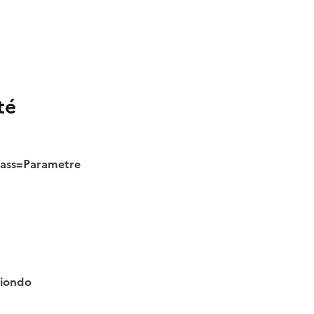
té
class=Parametre
tiondo