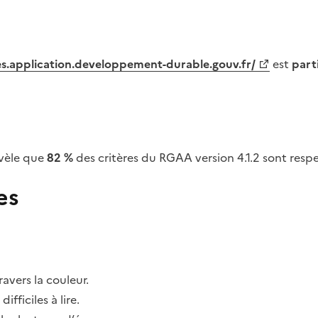
tes.application.developpement-durable.gouv.fr/
est
part
vèle que
82 %
des critères du RGAA version 4.1.2 sont respe
es
avers la couleur.
fficiles à lire.