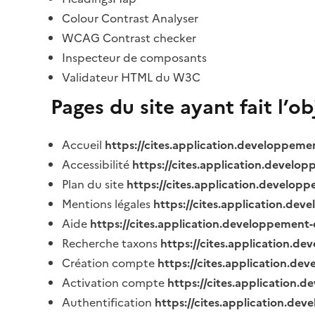
Colour Contrast Analyser
WCAG Contrast checker
Inspecteur de composants
Validateur HTML du W3C
Pages du site ayant fait l’o
Accueil
https://cites.application.developpeme
Accessibilité
https://cites.application.develo
Plan du site
https://cites.application.develop
Mentions légales
https://cites.application.de
Aide
https://cites.application.developpement-
Recherche taxons
https://cites.application.de
Création compte
https://cites.application.de
Activation compte
https://cites.application
Authentification
https://cites.application.de