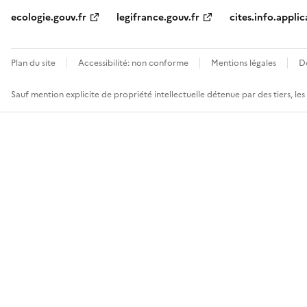
ecologie.gouv.fr
legifrance.gouv.fr
cites.info.applic
Plan du site
Accessibilité: non conforme
Mentions légales
D
Sauf mention explicite de propriété intellectuelle détenue par des tiers, le