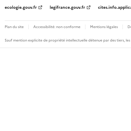
ecologie.gouv.fr
legifrance.gouv.fr
cites.info.applic
Plan du site
Accessibilité: non conforme
Mentions légales
D
Sauf mention explicite de propriété intellectuelle détenue par des tiers, le