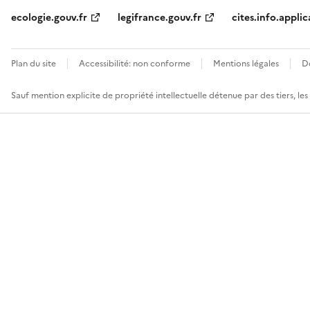
ecologie.gouv.fr
legifrance.gouv.fr
cites.info.applic
Plan du site
Accessibilité: non conforme
Mentions légales
D
Sauf mention explicite de propriété intellectuelle détenue par des tiers, le