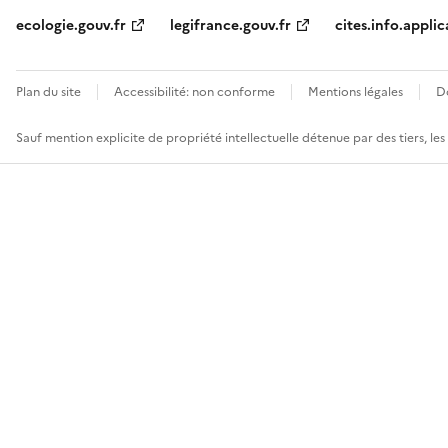
ecologie.gouv.fr
legifrance.gouv.fr
cites.info.applic
Plan du site
Accessibilité: non conforme
Mentions légales
D
Sauf mention explicite de propriété intellectuelle détenue par des tiers, le