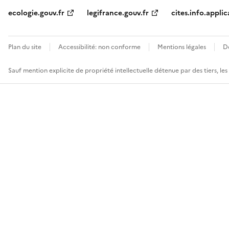
ecologie.gouv.fr
legifrance.gouv.fr
cites.info.applic
Plan du site
Accessibilité: non conforme
Mentions légales
D
Sauf mention explicite de propriété intellectuelle détenue par des tiers, le