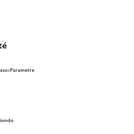
té
class=Parametre
tiondo