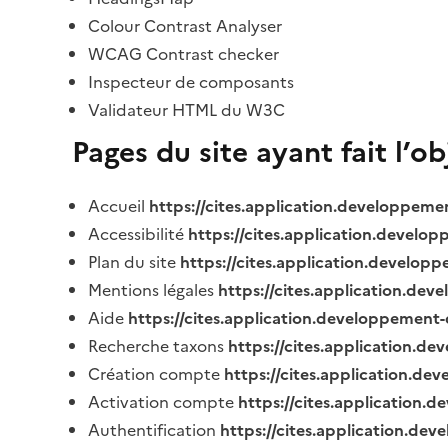
Colour Contrast Analyser
WCAG Contrast checker
Inspecteur de composants
Validateur HTML du W3C
Pages du site ayant fait l’o
Accueil
https://cites.application.developpeme
Accessibilité
https://cites.application.develo
Plan du site
https://cites.application.develop
Mentions légales
https://cites.application.de
Aide
https://cites.application.developpement-
Recherche taxons
https://cites.application.de
Création compte
https://cites.application.de
Activation compte
https://cites.application
Authentification
https://cites.application.de