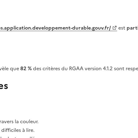
tes.application.developpement-durable.gouv.fr/
est
part
vèle que
82 %
des critères du RGAA version 4.1.2 sont respe
es
avers la couleur.
fficiles à lire.