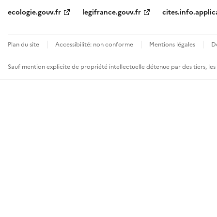
ecologie.gouv.fr
legifrance.gouv.fr
cites.info.applic
Plan du site
Accessibilité: non conforme
Mentions légales
D
Sauf mention explicite de propriété intellectuelle détenue par des tiers, le