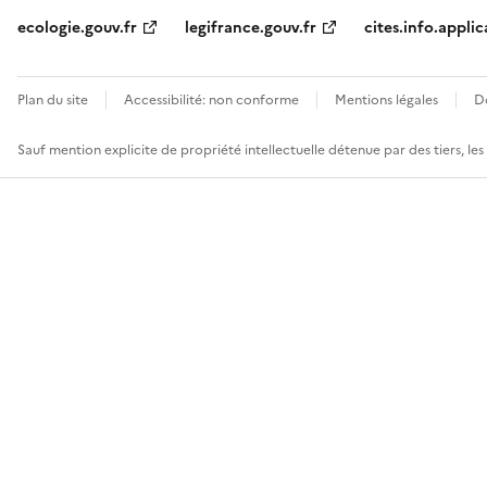
ecologie.gouv.fr
legifrance.gouv.fr
cites.info.applic
Plan du site
Accessibilité: non conforme
Mentions légales
D
Sauf mention explicite de propriété intellectuelle détenue par des tiers, le