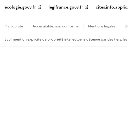
ecologie.gouv.fr
legifrance.gouv.fr
cites.info.applic
Plan du site
Accessibilité: non conforme
Mentions légales
D
Sauf mention explicite de propriété intellectuelle détenue par des tiers, le