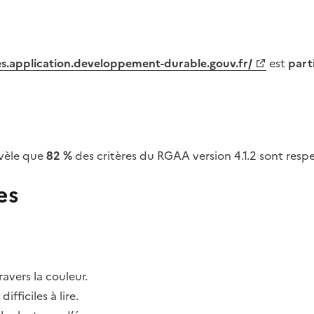
tes.application.developpement-durable.gouv.fr/
est
part
vèle que
82 %
des critères du RGAA version 4.1.2 sont respe
es
avers la couleur.
fficiles à lire.