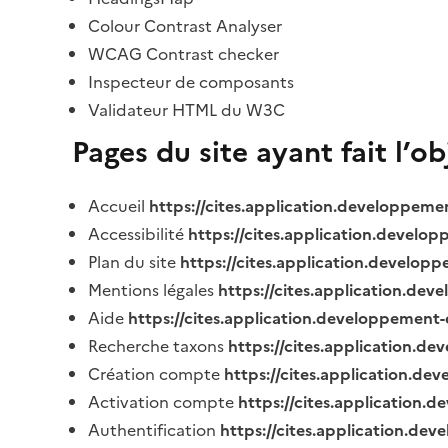
Colour Contrast Analyser
WCAG Contrast checker
Inspecteur de composants
Validateur HTML du W3C
Pages du site ayant fait l’o
Accueil
https://cites.application.developpeme
Accessibilité
https://cites.application.develo
Plan du site
https://cites.application.develop
Mentions légales
https://cites.application.de
Aide
https://cites.application.developpement-
Recherche taxons
https://cites.application.de
Création compte
https://cites.application.de
Activation compte
https://cites.application
Authentification
https://cites.application.de