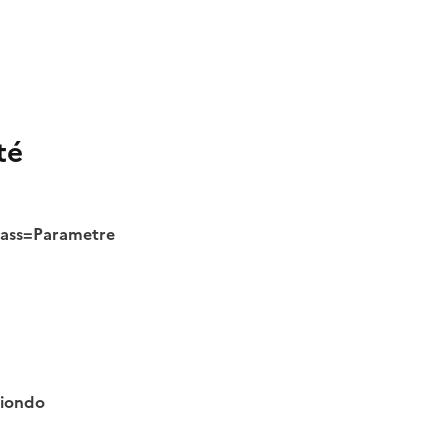
té
class=Parametre
tiondo