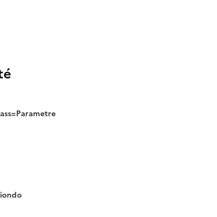
té
class=Parametre
tiondo