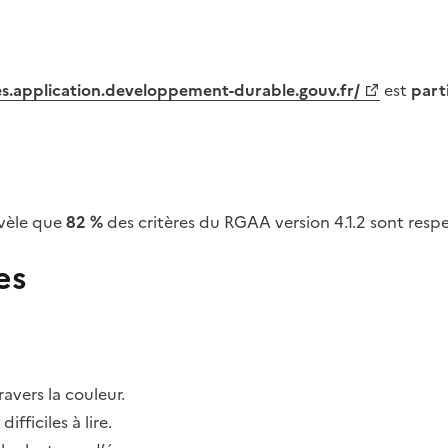
tes.application.developpement-durable.gouv.fr/
est
part
vèle que
82 %
des critères du RGAA version 4.1.2 sont respe
es
avers la couleur.
fficiles à lire.