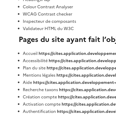
Colour Contrast Analyser
WCAG Contrast checker
Inspecteur de composants
Validateur HTML du W3C
Pages du site ayant fait l’o
Accueil
https://cites.application.developpeme
Accessibilité
https://cites.application.develo
Plan du site
https://cites.application.develop
Mentions légales
https://cites.application.de
Aide
https://cites.application.developpement-
Recherche taxons
https://cites.application.de
Création compte
https://cites.application.de
Activation compte
https://cites.application
Authentification
https://cites.application.de