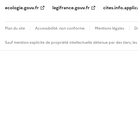
ecologie.gouv.fr
legifrance.gouv.fr
cites.info.applic
Plan du site
Accessibilité: non conforme
Mentions légales
D
Sauf mention explicite de propriété intellectuelle détenue par des tiers, le