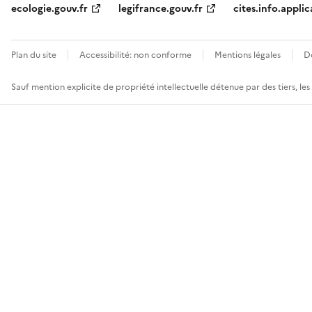
ecologie.gouv.fr
legifrance.gouv.fr
cites.info.applic
Plan du site
Accessibilité: non conforme
Mentions légales
D
Sauf mention explicite de propriété intellectuelle détenue par des tiers, le