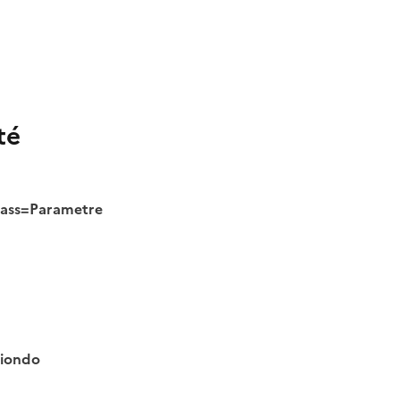
té
class=Parametre
tiondo