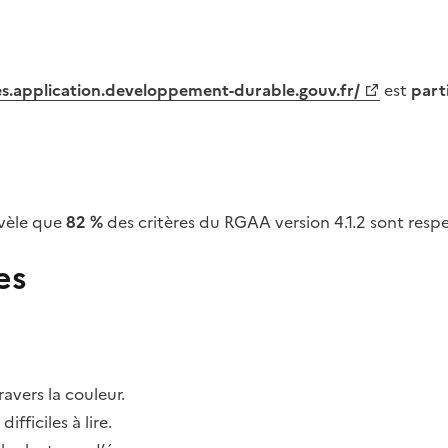
tes.application.developpement-durable.gouv.fr/
est
part
vèle que
82 %
des critères du RGAA version 4.1.2 sont respe
es
avers la couleur.
fficiles à lire.