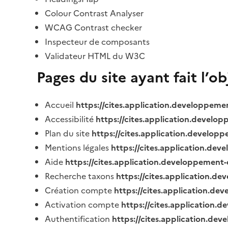
Colour Contrast Analyser
WCAG Contrast checker
Inspecteur de composants
Validateur HTML du W3C
Pages du site ayant fait l’o
Accueil
https://cites.application.developpeme
Accessibilité
https://cites.application.develo
Plan du site
https://cites.application.develop
Mentions légales
https://cites.application.de
Aide
https://cites.application.developpement-
Recherche taxons
https://cites.application.de
Création compte
https://cites.application.de
Activation compte
https://cites.application
Authentification
https://cites.application.de