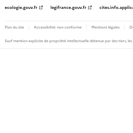
ecologie.gouv.fr
legifrance.gouv.fr
cites.info.applic
Plan du site
Accessibilité: non conforme
Mentions légales
D
Sauf mention explicite de propriété intellectuelle détenue par des tiers, le