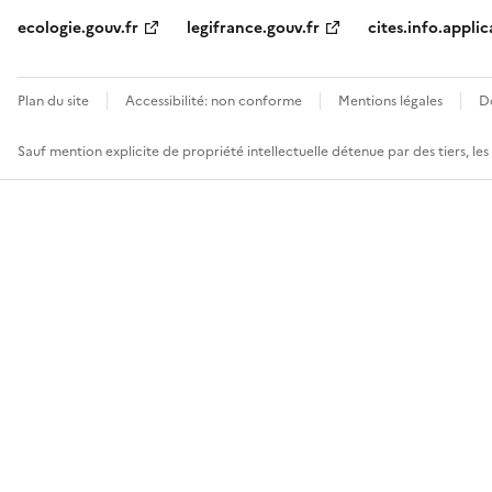
ecologie.gouv.fr
legifrance.gouv.fr
cites.info.applic
Plan du site
Accessibilité: non conforme
Mentions légales
D
Sauf mention explicite de propriété intellectuelle détenue par des tiers, le